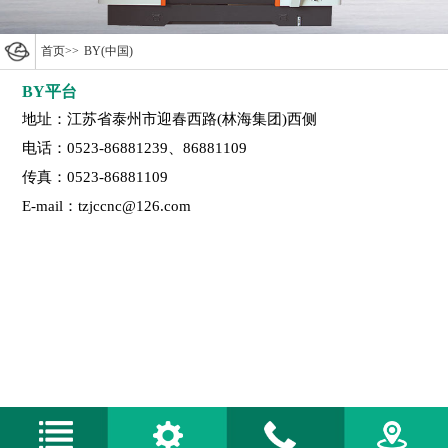
首页
>>
BY(中国)
BY平台
地址：江苏省泰州市迎春西路(林海集团)西侧
电话：0523-86881239、86881109
传真：0523-86881109
E-mail：tzjccnc@126.com
星空体育在线网站
|
爱体育在线官网
|
爱体育在线网站
|
爱体育（中